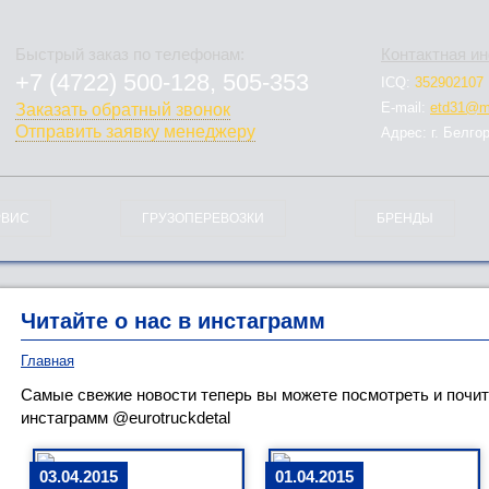
Быстрый заказ по телефонам:
Контактная и
+7 (4722) 500-128, 505-353
ICQ:
352902107
778-128
E-mail:
etd31@ma
Заказать обратный звонок
Отправить заявку менеджеру
Адрес: г. Белго
РВИС
ГРУЗОПЕРЕВОЗКИ
БРЕНДЫ
Читайте о нас в инстаграмм
Главная
Самые свежие новости теперь вы можете посмотреть и почита
инстаграмм @eurotruckdetal
03.04.2015
01.04.2015