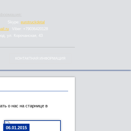
нформация:
Skype:
eurotruckdetal
il.ru
Viber: +79036420128
род, ул. Корочанская, 43
КОНТАКТНАЯ ИНФОРМАЦИЯ
ть о нас на старнице в
06.01.2015