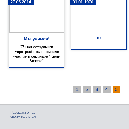
27.05.2014
01.01.1970
Мы учимся!
!!!
27 мая сотрудники
ЕвроТракДеталь приняли
участие в семинаре "Knorr-
Bremse"
1
2
3
4
5
Расскажи о нас
своим коллегам