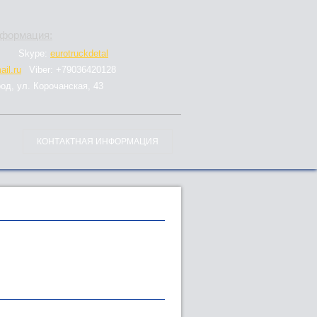
нформация:
Skype:
eurotruckdetal
il.ru
Viber: +79036420128
род, ул. Корочанская, 43
КОНТАКТНАЯ ИНФОРМАЦИЯ