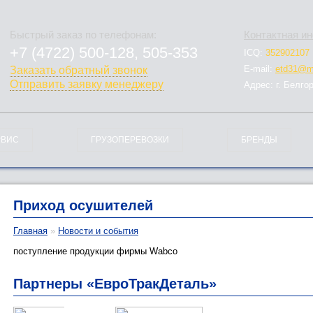
Быстрый заказ по телефонам:
Контактная и
+7 (4722) 500-128, 505-353
ICQ:
352902107
778-128
E-mail:
etd31@ma
Заказать обратный звонок
Отправить заявку менеджеру
Адрес: г. Белго
РВИС
ГРУЗОПЕРЕВОЗКИ
БРЕНДЫ
Приход осушителей
Главная
»
Новости и события
поступление продукции фирмы Wabco
Партнеры «ЕвроТракДеталь»