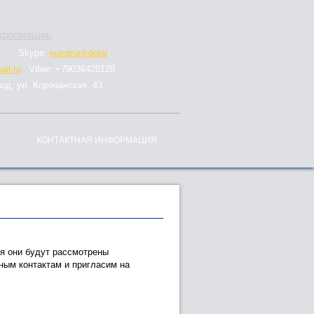
нформация:
Skype:
eurotruckdetal
il.ru
Viber: +79036420128
род, ул. Корочанская, 43
КОНТАКТНАЯ ИНФОРМАЦИЯ
я они будут рассмотрены
ным контактам и пригласим на