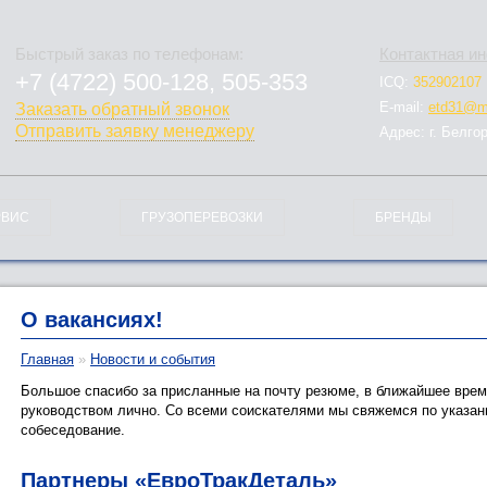
Быстрый заказ по телефонам:
Контактная и
+7 (4722) 500-128, 505-353
ICQ:
352902107
778-128
E-mail:
etd31@ma
Заказать обратный звонок
Отправить заявку менеджеру
Адрес: г. Белго
РВИС
ГРУЗОПЕРЕВОЗКИ
БРЕНДЫ
О вакансиях!
Главная
»
Новости и события
Большое спасибо за присланные на почту резюме, в ближайшее врем
руководством лично. Со всеми соискателями мы свяжемся по указан
собеседование.
Партнеры «ЕвроТракДеталь»