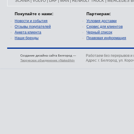
SCANIA
|
VOLVO
|
DAF
|
MAN
|
RENAULT TRUCK
|
MERCEDES B
Покупайте с нами:
Партнерам:
Новости и события
Условия доставки
Отзывы покупателей
Сервис для клиентов
Анкета клиента
Черный список
Наши бренды
Правовая информация
Работаем без перерывов и
Создание дизайна сайта Белгород —
Адрес: г. Белгород, ул. Коро
Творческое объединение «NakedArt»