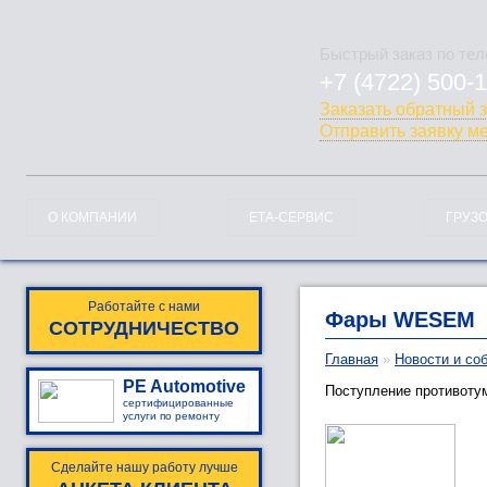
Быстрый заказ по те
+7 (4722) 500-
778-128
Заказать обратный 
Отправить заявку м
О КОМПАНИИ
ЕТА-СЕРВИС
ГРУЗ
Работайте с нами
Фары WESEM
СОТРУДНИЧЕСТВО
Главная
»
Новости и со
PE Automotive
Поступление противоту
сертифицированные
услуги по ремонту
Сделайте нашу работу лучше