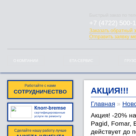
Быстрый заказ по те
+7 (4722) 500-
778-128
Заказать обратный 
Отправить заявку м
О КОМПАНИИ
ЕТА-СЕРВИС
ГРУЗ
Работайте с нами
АКЦИЯ!!!
СОТРУДНИЧЕСТВО
Главная
»
Ново
Кnorr-bremse
сертифицированные
Акция! -20% на
услуги по ремонту
Pagid, Fomar, E
действует до 
Сделайте нашу работу лучше