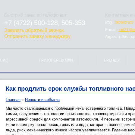
Быстрый заказ по телефонам:
Контактная и
+7 (4722) 500-128, 505-353
ICQ:
352902107
778-128
E-mail:
etd31@ma
Заказать обратный звонок
Отправить заявку менеджеру
Адрес: г. Белго
РВИС
ГРУЗОПЕРЕВОЗКИ
БРЕНДЫ
Как продлить срок службы топливного на
Главная
»
Новости и события
Мы часто сталкиваемся с проблемой некачественного топлива. Попа
химии, нарушения в технологии производства, транспортировки и хр
агрессивной средой для компонентов автомобиля. И первыми встреч
Если в солярку попал песок, грязь или вода, которая в осенне-зимн
льда, риск механического износа насоса увеличивается. Гудение нас