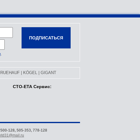
м
.
FRUEHAUF
|
KÖGEL
|
GIGANT
СТО-ЕТА Сервис:
)
500-128, 505-353, 778-128
etd31@mail.ru