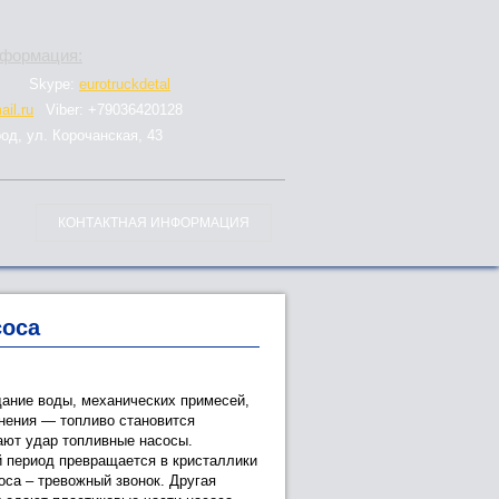
нформация:
Skype:
eurotruckdetal
il.ru
Viber: +79036420128
род, ул. Корочанская, 43
КОНТАКТНАЯ ИНФОРМАЦИЯ
соса
дание воды, механических примесей,
анения — топливо становится
ают удар топливные насосы.
ий период превращается в кристаллики
оса – тревожный звонок. Другая