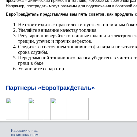
проблема – химические примеси в топливе, которые со временем раз
Например, пострадать могут разъемы для подключения к бортовой се
ЕвроТракДеталь представляем вам пять советов, как продлить 
Не стоит ездить с практически пустым топливным бако
Уделяйте внимание качеству топлива.
Регулярно проверяйте топливные шланги и электрическ
трещин, утечек и прочих дефектов.
Следите за состоянием топливного фильтра и не затягив
срока службы.
Перед заменой топливного насоса убедитесь в чистоте 
грязи в баке.
Установите сепаратор.
Партнеры «ЕвроТракДеталь»
Расскажи о нас
своим коллегам