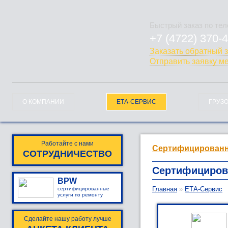
Быстрый заказ по те
+7 (4722) 370-
778-228
Заказать обратный 
Отправить заявку м
О КОМПАНИИ
ЕТА-СЕРВИС
ГРУЗ
Работайте с нами
Сертифицированн
СОТРУДНИЧЕСТВО
Сертифициров
BPW
Главная
»
ЕТА-Сервис
сертифицированные
услуги по ремонту
Сделайте нашу работу лучше