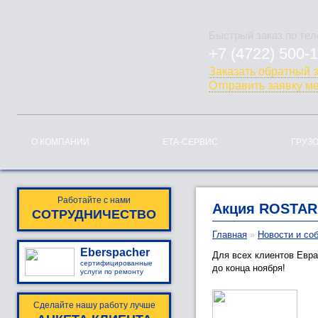
Быстрый заказ по те
+7 (4722) 500-
778-128
Заказать обратный 
Отправить заявку м
О КОМПАНИИ
ЕТА-СЕРВИС
ГРУЗ
Работайте с нами
Акция ROSTAR!
СОТРУДНИЧЕСТВО
Главная
»
Новости и со
Eberspacher
Для всех клиентов Евра
сертифицированные
до конца ноября!
услуги по ремонту
Сделайте нашу работу лучше