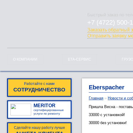
Быстрый заказ по те
+7 (4722) 500-
778-128
Заказать обратный 
Отправить заявку м
О КОМПАНИИ
ЕТА-СЕРВИС
ГРУЗ
Работайте с нами
Eberspacher
СОТРУДНИЧЕСТВО
Главная
»
Новости и со
MERITOR
Пришла Весна - постав
сертифицированные
услуги по ремонту
33000 с установкой!
30000 без установки!
Сделайте нашу работу лучше