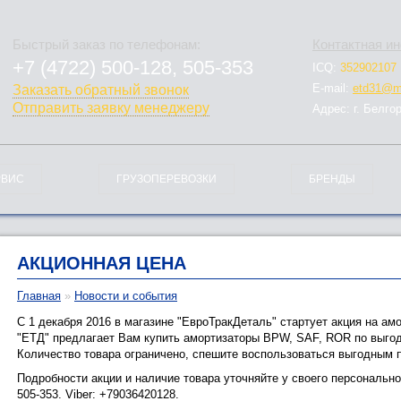
Быстрый заказ по телефонам:
Контактная и
+7 (4722) 500-128, 505-353
ICQ:
352902107
778-128
E-mail:
etd31@ma
Заказать обратный звонок
Отправить заявку менеджеру
Адрес: г. Белго
РВИС
ГРУЗОПЕРЕВОЗКИ
БРЕНДЫ
АКЦИОННАЯ ЦЕНА
Главная
»
Новости и события
С 1 декабря 2016 в магазине "ЕвроТракДеталь" стартует акция на а
"ЕТД" предлагает Вам купить амортизаторы BPW, SAF, ROR по выгод
Количество товара ограничено, спешите воспользоваться выгодным
Подробности акции и наличие товара уточняйте у своего персональн
505-353. Viber: +79036420128.