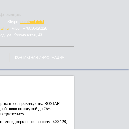
нформация:
Skype:
eurotruckdetal
il.ru
Viber: +79036420128
род, ул. Корочанская, 43
КОНТАКТНАЯ ИНФОРМАЦИЯ
мортизаторы производства ROSTAR.
ной цене со скидкой до 25%.
 предложением.
ого менеджера по телефонам: 500-128,