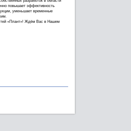
собственных разработок в области
венно повышает эффективность
дукции, уменьшает временные
ким.
стей «Плант»! Ждём Вас в Нашем