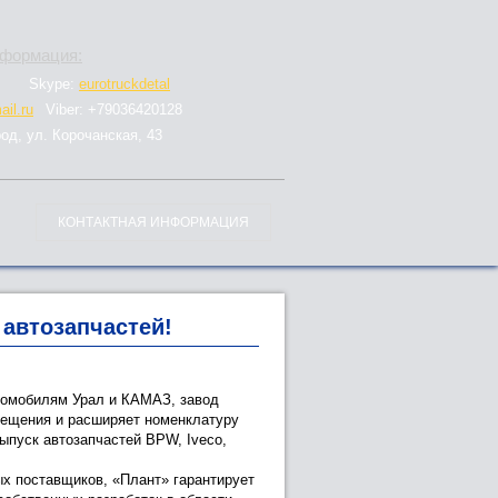
нформация:
Skype:
eurotruckdetal
il.ru
Viber: +79036420128
род, ул. Корочанская, 43
КОНТАКТНАЯ ИНФОРМАЦИЯ
 автозапчастей!
втомобилям Урал и КАМАЗ, завод
мещения и расширяет номенклатуру
ыпуск автозапчастей BPW, Iveco,
х поставщиков, «Плант» гарантирует