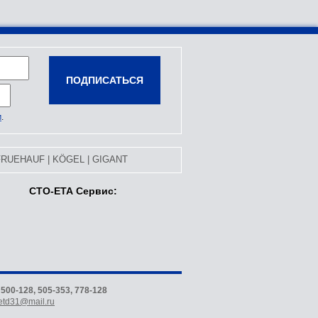
м
.
FRUEHAUF
|
KÖGEL
|
GIGANT
СТО-ЕТА Сервис:
)
500-128, 505-353, 778-128
etd31@mail.ru