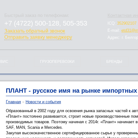
Быстрый заказ по телефонам:
Контактная и
+7 (4722) 500-128, 505-353
ICQ:
352902107
778-128
E-mail:
etd31@ma
Заказать обратный звонок
Отправить заявку менеджеру
Адрес: г. Белго
РВИС
ГРУЗОПЕРЕВОЗКИ
БРЕНДЫ
ПЛАНТ - русское имя на рынке импортных
Главная
»
Новости и события
Образованный в 2002 году для освоения рынка запасных частей к а
«Плант» постоянно развивается, строит новые производственные по
производимых товаров. Поэтому начиная с 2014г. «Плант» начинает в
SAF, MAN, Scania и Mercedes.
Закупая высококачественное сертифицированное сырье у проверенны