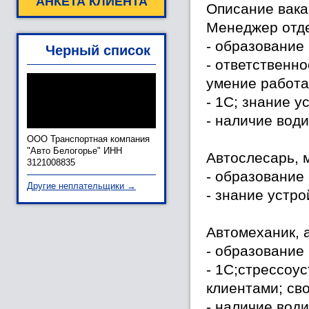
АНКЕТА КЛИЕНТА
Описание вака
Менеджер отде
- образование
Черный список
- ответственн
умение работа
- 1С; знание у
- наличие вод
ООО Транспортная компания
"Авто Белогорье" ИНН
Автослесарь, м
3121008835
- образование
Другие неплательщики →
- знание устр
Автомеханик, 
- образование
- 1С;стрессоу
клиентами; св
- наличие вод