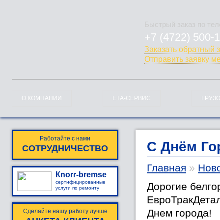
Быстрый заказ по те
+7 (4722) 500-
778-128
Заказать обратный 
Отправить заявку м
О КОМПАНИИ
ЕТА-СЕРВИС
ГРУЗ
Работайте с нами
С Днём Го
СОТРУДНИЧЕСТВО
Главная
»
Ново
Кnorr-bremse
сертифицированные
Дорогие белго
услуги по ремонту
ЕвроТракДетал
Днем города!
Сделайте нашу работу лучше