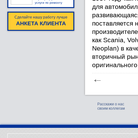
услуги по ремонту
для автомобил
развивающаяся
Сделайте нашу работу лучше
поставляется 
АНКЕТА КЛИЕНТА
производителе
как Scania, Vol
Neoplan) в кач
вторичный рын
оригинального 
←
Расскажи о нас
своим коллегам