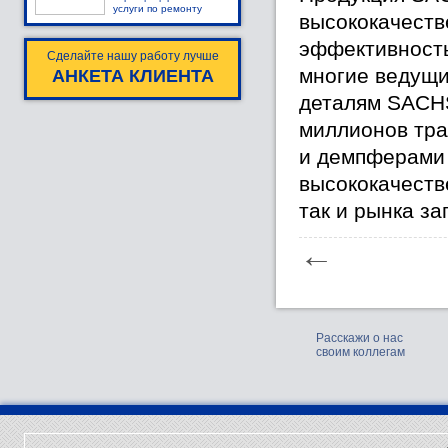
услуги по ремонту
высококачеств
эффективность
Сделайте нашу работу лучше
многие ведущи
АНКЕТА КЛИЕНТА
деталям SACHS
миллионов тра
и демпферами 
высококачеств
так и рынка за
←
Расскажи о нас
своим коллегам