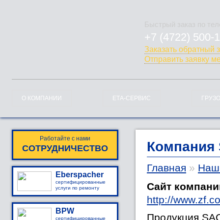
Быстрый заказ по те
+7 (4722) 500-
778-128
Заказать обратный 
Отправить заявку м
О КОМПАНИИ
ЕТА-СЕРВИС
ГРУЗ
Работайте с нами
Компания
СОТРУДНИЧЕСТВО
Главная
»
Наш
Eberspacher
сертифицированные
Сайт компани
услуги по ремонту
http://www.zf.
BPW
Продукция SAC
сертифицированные