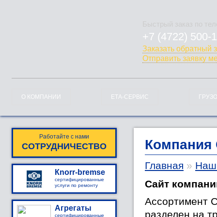
Быстрый заказ по те
+7 (4722) 500-
778-128
Заказать обратный 
Отправить заявку м
О КОМПАНИИ
ЕТА-СЕРВИС
ГРУЗ
Работайте с нами
Компания 
СОТРУДНИЧЕСТВО
Главная
»
Наш
Кnorr-bremse
сертифицированные
Сайт компани
услуги по ремонту
Ассортимент C
Агрегаты
разделен на т
сертифицированные