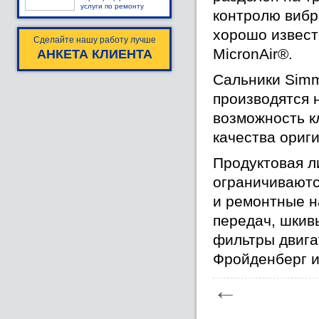
услуги по ремонту
контролю вибр
хорошо извест
Сделайте нашу работу лучше
MicronAir®.
АНКЕТА КЛИЕНТА
Сальники Simm
производятся 
возможность к
качества ориг
Продуктовая л
ограничиваютс
и ремонтные н
передач, шкив
фильтры двига
Фройденберг и
←