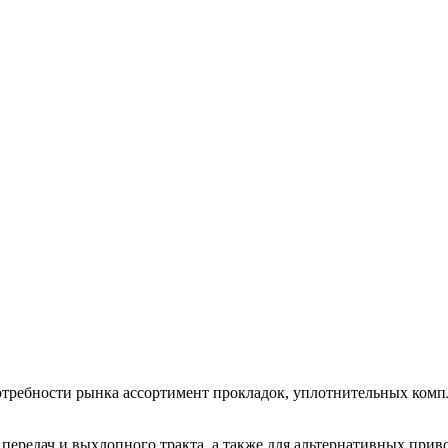
требности рынка ассортимент прокладок, уплотнительных компл
ок передач и выхлопного тракта, а также для альтернативных пр