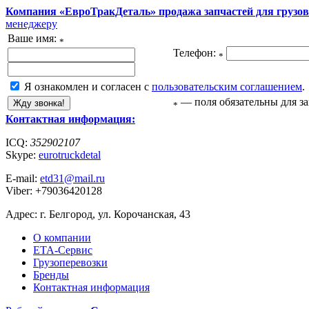
Компания «ЕвроТракДеталь» продажа запчастей для грузов
менеджеру
Ваше имя:
*
Телефон:
*
Я ознакомлен и согласен с
пользовательским соглашением
.
— поля обязательны для з
*
Контактная информация:
ICQ:
352902107
Skype:
eurotruckdetal
E-mail:
etd31@mail.ru
Viber: +79036420128
Адрес: г. Белгород, ул. Корочанская, 43
О компании
ЕТА-Сервис
Грузоперевозки
Бренды
Контактная информация