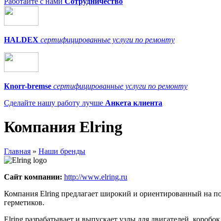
Работайте с нами
Сотрудничество
HALDEX
сертифицированные услуги по ремонту
Кnorr-bremse
сертифицированные услуги по ремонту
Сделайте нашу работу лучше
Анкета клиента
Компания Elring
Главная
»
Наши бренды
Сайт компании:
http://www.elring.ru
Компания Elring предлагает широкий и ориентированный на по
герметиков.
Elring разрабатывает и выпускает узлы для двигателей, короб