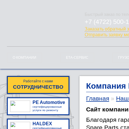
Быстрый заказ по те
+7 (4722) 500-
778-128
Заказать обратный 
Отправить заявку м
О КОМПАНИИ
ЕТА-СЕРВИС
ГРУЗ
Работайте с нами
Компания 
СОТРУДНИЧЕСТВО
Главная
»
Наш
PE Automotive
сертифицированные
Сайт компани
услуги по ремонту
Благодаря гар
HALDEX
Spare Parts с
сертифицированные