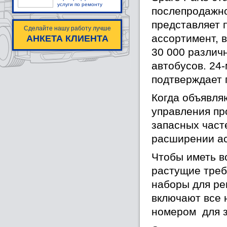
услуги по ремонту
послепродажно
представляет 
Сделайте нашу работу лучше
ассортимент, 
АНКЕТА КЛИЕНТА
30 000 различ
автобусов. 24
подтверждает 
Когда объявля
управления пр
запасных част
расширении а
Чтобы иметь в
растущие треб
наборы для рем
включают все 
номером для з