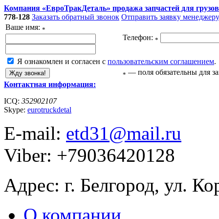
Компания «ЕвроТракДеталь» продажа запчастей для грузов
778-128
Заказать обратный звонок
Отправить заявку менеджер
Ваше имя:
*
Телефон:
*
Я ознакомлен и согласен с
пользовательским соглашением
.
— поля обязательны для з
*
Контактная информация:
ICQ:
352902107
Skype:
eurotruckdetal
E-mail:
etd31@mail.ru
Viber: +79036420128
Адрес: г. Белгород, ул. Ко
О компании