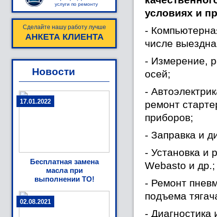
качественног
услуги по ремонту
условиях и п
Сделайте нашу работу лучше
- Компьютерная
АНКЕТА КЛИЕНТА
числе выездна
- Измерение, 
Новости
осей;
- Автоэлектрик
17.01.2022
ремонт старте
приборов;
- Заправка и 
- Установка и
Бесплатная замена
Webasto и др.;
масла при
выполнении ТО!
- Ремонт пнев
подъема тягач
02.08.2021
- Диагностика