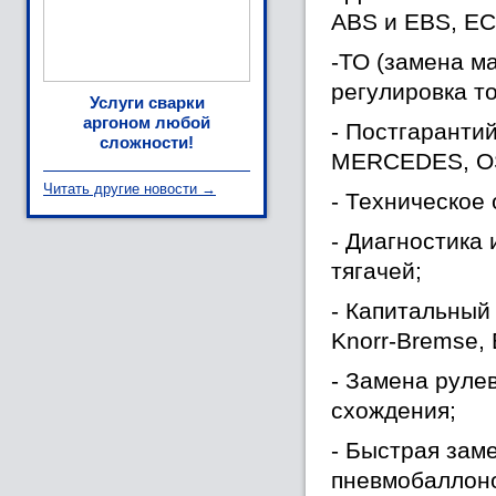
ABS и EBS, EC
-ТО (замена ма
регулировка т
Услуги сварки
аргоном любой
- Постгаранти
сложности!
MERCEDES, OS
Читать другие новости →
- Техническое
- Диагностика
тягачей;
- Капитальный
Knorr-Bremse,
- Замена рулев
схождения;
- Быстрая зам
пневмобаллон