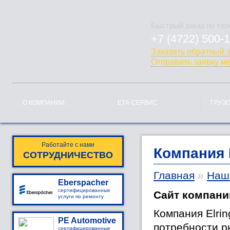
Быстрый заказ по те
+7 (4722) 500-
778-128
Заказать обратный 
Отправить заявку м
О КОМПАНИИ
ЕТА-СЕРВИС
ГРУЗ
Работайте с нами
Компания 
СОТРУДНИЧЕСТВО
Главная
»
Наш
Eberspacher
сертифицированные
Сайт компани
услуги по ремонту
Компания Elri
PE Automotive
потребности р
сертифицированные