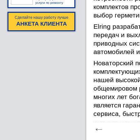
услуги по ремонту
комплектов пр
выбор гермети
Сделайте нашу работу лучше
АНКЕТА КЛИЕНТА
Elring разраба
передач и вых
приводных сис
автомобилей и
Новаторский п
комплектующих
нашей высокой
общемировом р
многих лет бог
является гара
сервиса, быст
←